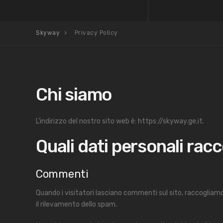
Skyway
Privacy Policy
Chi siamo
L’indirizzo del nostro sito web è: https://skyway.ge.it.
Quali dati personali rac
Commenti
Quando i visitatori lasciano commenti sul sito, raccogliamo 
il rilevamento dello spam.