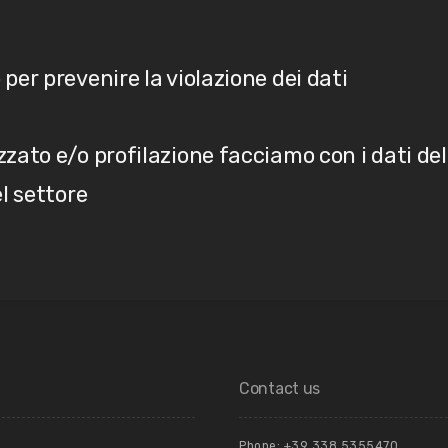
er prevenire la violazione dei dati
ato e/o profilazione facciamo con i dati del
l settore
Contact us
Phone: +39 ‭338 5355470‬