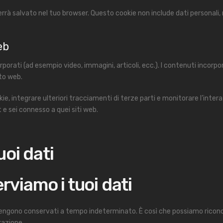
verrà salvato nel tuo browser. Questo cookie non include dati personali,
eb
rporati (ad esempio video, immagini, articoli, ecc.). I contenuti incorp
ito web.
ie, integrare ulteriori tracciamenti di terze parti e monitorare l’inter
e sei connesso a quei siti web.
uoi dati
viamo i tuoi dati
 vengono conservati a tempo indeterminato. È così che possiamo ric
razione.