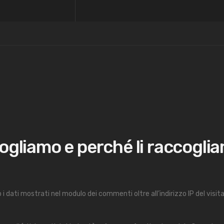
cogliamo e perché li raccogli
i dati mostrati nel modulo dei commenti oltre all’indirizzo IP del visita