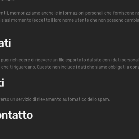
senti), memorizziamo anche le informazioni personali che forniscono nel
 qualsiasi momento (eccetto il loro nome utente che non possono cambia
ati
oi richiedere di ricevere un file esportato dal sito con i dati personali
 che ti riguardano. Questo non include i dati che siamo obbligati a cons
i
verso un servizio di rilevamento automatico dello spam.
ontatto