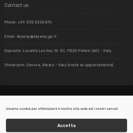
Contact us
Phone: +39 ‭338 5355470‬
Email: skyway@skyway.ge.it
Deposito: Località Les Iles, Nr 3C, 11020 Pollein (AO) - Italy.
Showroom: Genova, Albaro - Italy (visite su appuntamento).
Usiamo cookie per ottimizzare il nostro sito web ed i nostri servizi.
2019 / 2026 - Skyway S.r.l. - Via Nino Bixio, 5/3 - 16128 Genova (Italy) - P.
IVA: 01514340999 REA 415080 - Cap. Soc. € 10.000
Accetta
LegalMail: skyway@pec.it -
Cookie UE
-
Privacy Policy