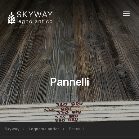
Toggl
naviga
Pannelli
Skyway
Legname antico
Pannelli