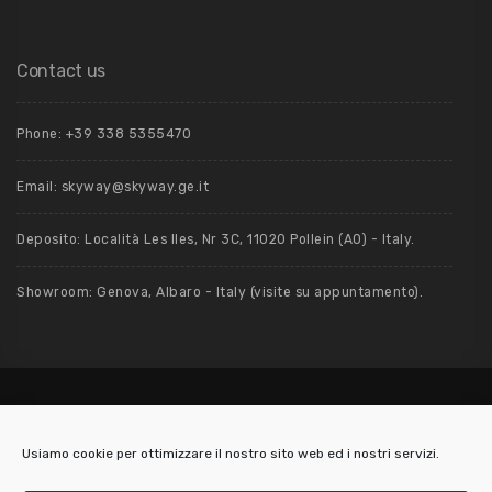
Contact us
Phone: +39 ‭338 5355470‬
Email: skyway@skyway.ge.it
Deposito: Località Les Iles, Nr 3C, 11020 Pollein (AO) - Italy.
Showroom: Genova, Albaro - Italy (visite su appuntamento).
Usiamo cookie per ottimizzare il nostro sito web ed i nostri servizi.
2019 / 2026 - Skyway S.r.l. - Via Nino Bixio, 5/3 - 16128 Genova (Italy) - P.