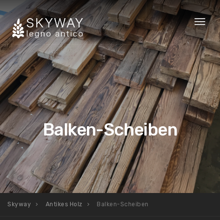
Toggl
naviga
Balken-Scheiben
Skyway
Antikes Holz
Balken-Scheiben